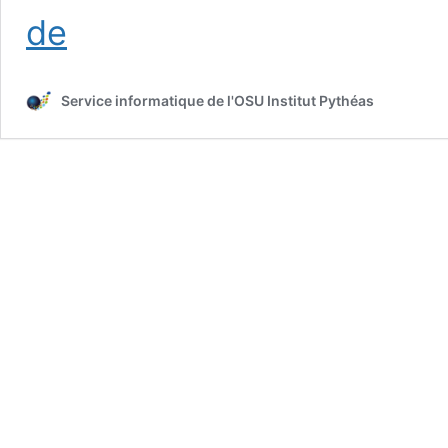
Documentation
de
du
Service
Informatique
Service informatique de l'OSU Institut Pythéas
de
l’OSU
Pythéas